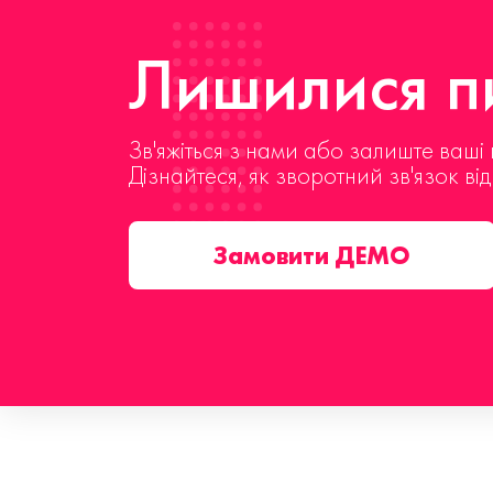
Лишилися пи
Зв'яжіться з нами або залиште ваші 
Дізнайтеся, як зворотний зв'язок ві
Замовити ДЕМО