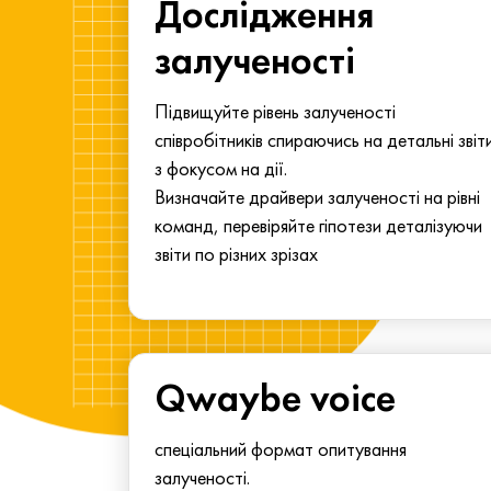
ма для
Дослідження
у
залученості
алу.
Підвищуйте рівень залученості
співробітників спираючись на детальні звіт
з фокусом на дії.
Визначайте драйвери залученості на рівні
команд, перевіряйте гіпотези деталізуючи
звіти по різних зрізах
Qwaybe voice
спеціальний формат опитування
залученості.