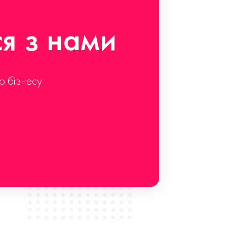
ся з нами
о бізнесу