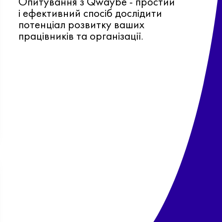
Опитування з Qwaybe - простий
і ефективний спосіб дослідити
потенціал розвитку ваших
працівників та організації.
Ф
о
в