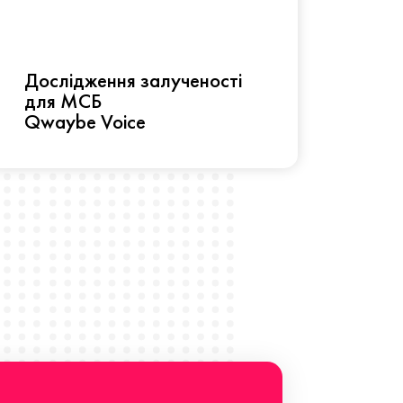
Рез
Дослідження залученості
про 
для МСБ
прац
Qwaybe Voice
Що 