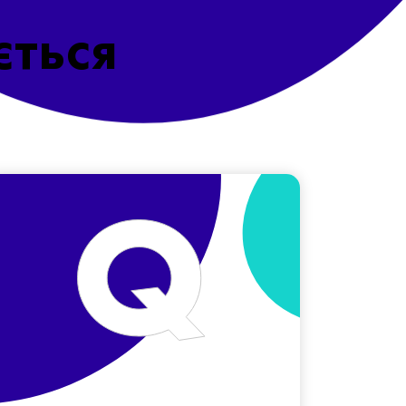
ється