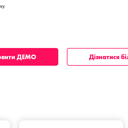
ху.
овити ДЕМО
Дізнатися б