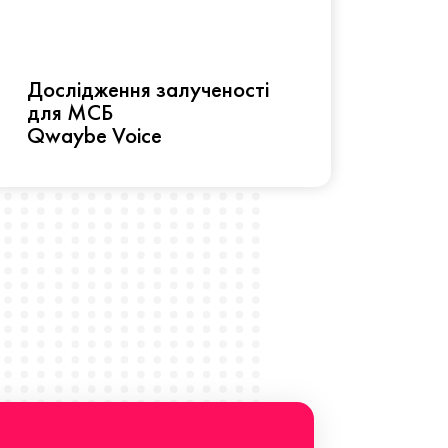
Рез
Дослідження залученості
про 
для МСБ
прац
Qwaybe Voice
Що 