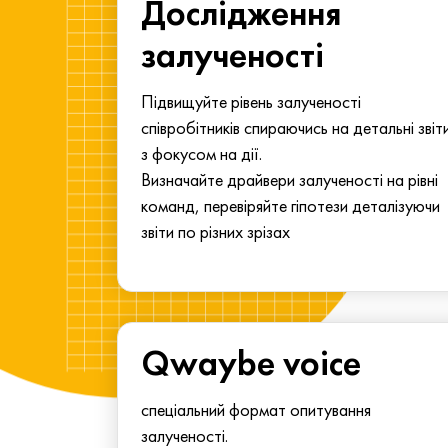
ма для
Дослідження
у
залученості
алу.
Підвищуйте рівень залученості
співробітників спираючись на детальні звіт
з фокусом на дії.
Визначайте драйвери залученості на рівні
команд, перевіряйте гіпотези деталізуючи
звіти по різних зрізах
Qwaybe voice
спеціальний формат опитування
залученості.