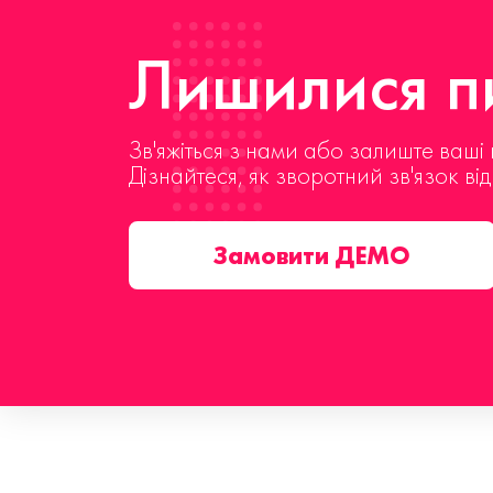
Лишилися пи
Зв'яжіться з нами або залиште ваші 
Дізнайтеся, як зворотний зв'язок ві
Замовити ДЕМО