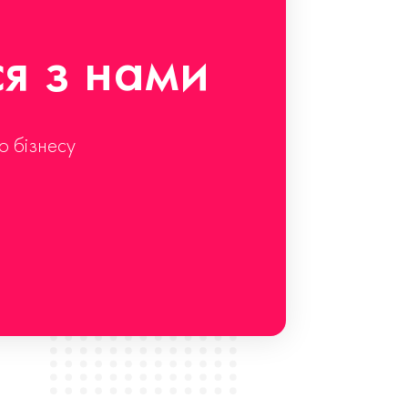
ся з нами
о бізнесу