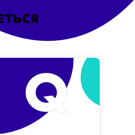
ється