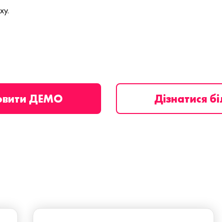
ху.
овити ДЕМО
Дізнатися б