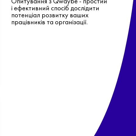
Опитування з Qwaybe - простий
і ефективний спосіб дослідити
потенціал розвитку ваших
працівників та організації.
Ф
о
в