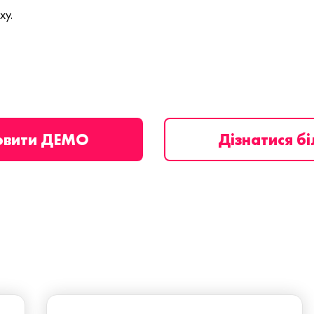
ху.
овити ДЕМО
Дізнатися б