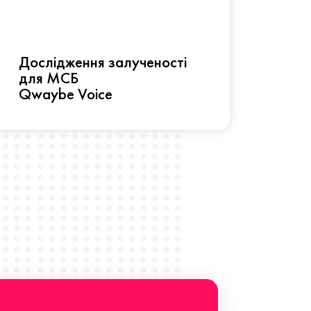
Рез
Дослідження залученості
про 
для МСБ
прац
Qwaybe Voice
Що 