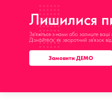
Лишилися пи
Зв'яжіться з нами або залиште ваші 
Дізнайтеся, як зворотний зв'язок ві
Замовити ДЕМО