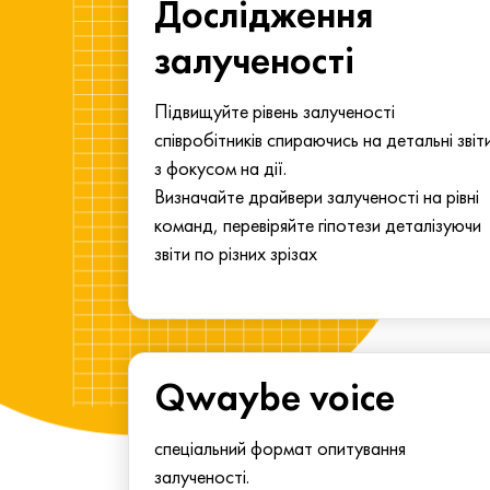
ма для
Дослідження
у
залученості
алу.
Підвищуйте рівень залученості
співробітників спираючись на детальні звіт
з фокусом на дії.
Визначайте драйвери залученості на рівні
команд, перевіряйте гіпотези деталізуючи
звіти по різних зрізах
Qwaybe voice
спеціальний формат опитування
залученості.