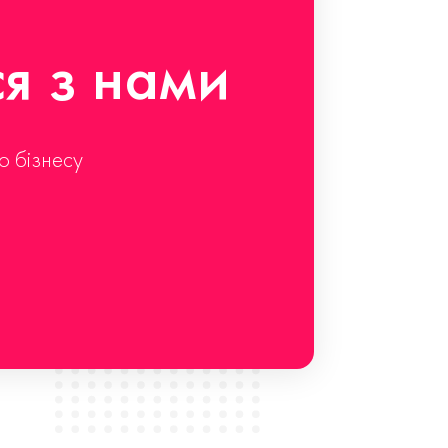
ся з нами
о бізнесу