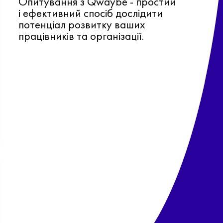
Опитування з Qwaybe - простий
і ефективний спосіб дослідити
потенціал розвитку ваших
працівників та організації.
Ф
о
в