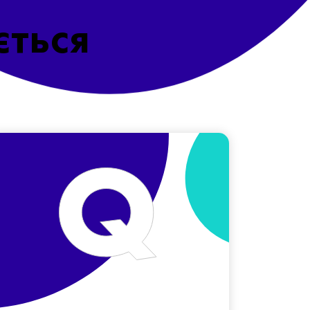
ється