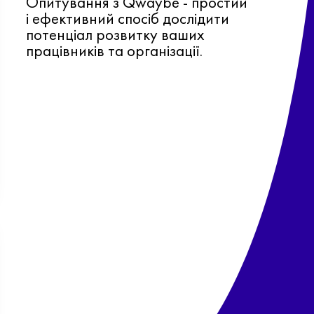
Опитування з Qwaybe - простий
і ефективний спосіб дослідити
потенціал розвитку ваших
працівників та організації.
Ф
о
в