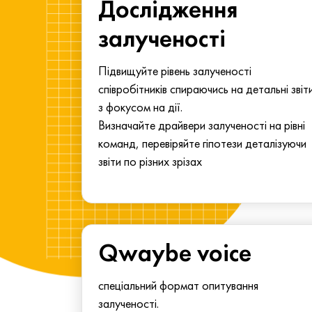
ма для
Дослідження
у
залученості
алу.
Підвищуйте рівень залученості
співробітників спираючись на детальні звіт
з фокусом на дії.
Визначайте драйвери залученості на рівні
команд, перевіряйте гіпотези деталізуючи
звіти по різних зрізах
Qwaybe voice
спеціальний формат опитування
залученості.