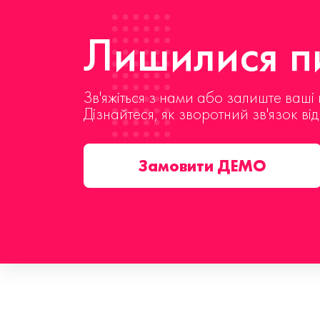
Лишилися пи
Зв'яжіться з нами або залиште ваші 
Дізнайтеся, як зворотний зв'язок ві
Замовити ДЕМО