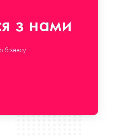
ся з нами
о бізнесу