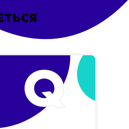
ється