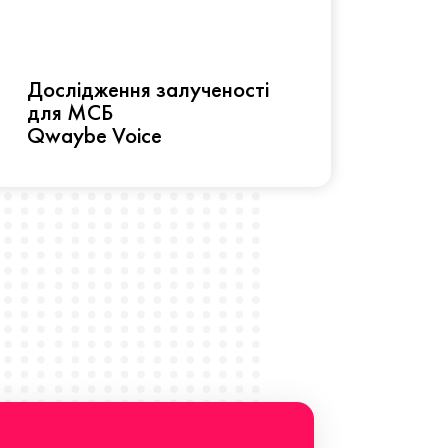
Рез
Дослідження залученості
про 
для МСБ
прац
Qwaybe Voice
Що 