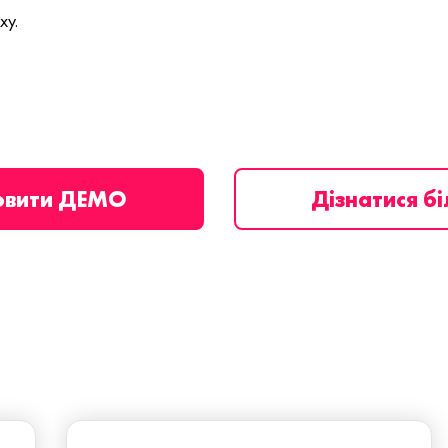
ху.
овити ДЕМО
Дізнатися б