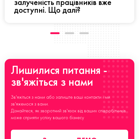
залученість працівників вже
доступні. Що далі?
Лишилися питання -
зв'яжіться з нами
Зв'яжіться з нами або залиште ваші контакти і ми
зв'яжемося з вами.
Дізнайтеся, як зворотний зв'язок від ваших співробітників
може сприяти успіху вашого бізнесу