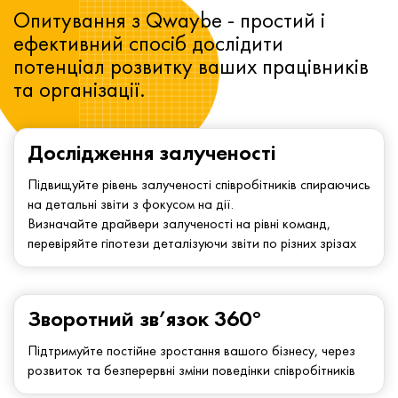
Опитування з Qwaybe - простий і
ефективний спосіб дослідити
потенціал розвитку ваших працівників
та організації.
Дослідження залученості
Підвищуйте рівень залученості співробітників спираючись
на детальні звіти з фокусом на дії.
Визначайте драйвери залученості на рівні команд,
перевіряйте гіпотези деталізуючи звіти по різних зрізах
Зворотний зв’язок 360°
Підтримуйте постійне зростання вашого бізнесу, через
розвиток та безперервні зміни поведінки співробітників