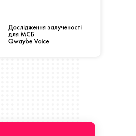
Рез
Дослідження залученості
про 
для МСБ
прац
Qwaybe Voice
Що 