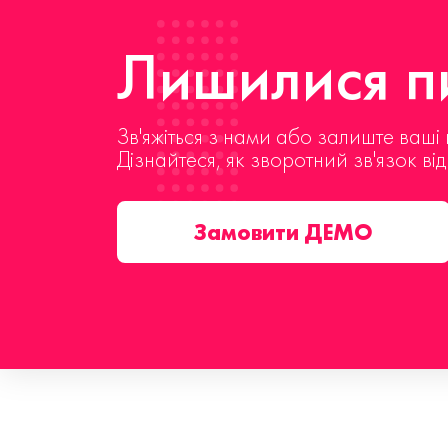
Лишилися пи
Зв'яжіться з нами або залиште ваші 
Дізнайтеся, як зворотний зв'язок ві
Замовити ДЕМО