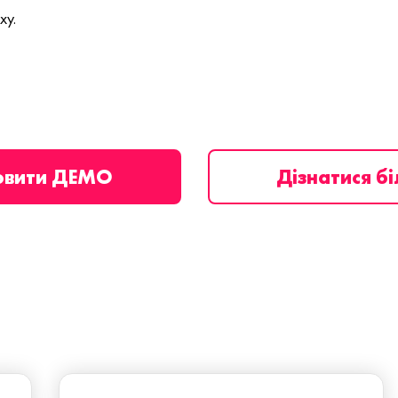
ху.
овити ДЕМО
Дізнатися б