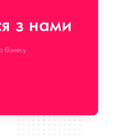
ся з нами
о бізнесу