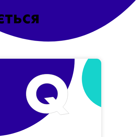
ється