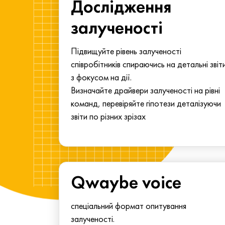
ма для
Дослідження
у
залученості
алу.
Підвищуйте рівень залученості
співробітників спираючись на детальні звіт
з фокусом на дії.
Визначайте драйвери залученості на рівні
команд, перевіряйте гіпотези деталізуючи
звіти по різних зрізах
Qwaybe voice
спеціальний формат опитування
залученості.