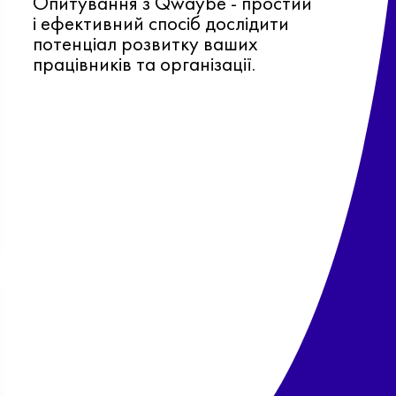
Опитування з Qwaybe - простий
і ефективний спосіб дослідити
потенціал розвитку ваших
працівників та організації.
Ф
о
в