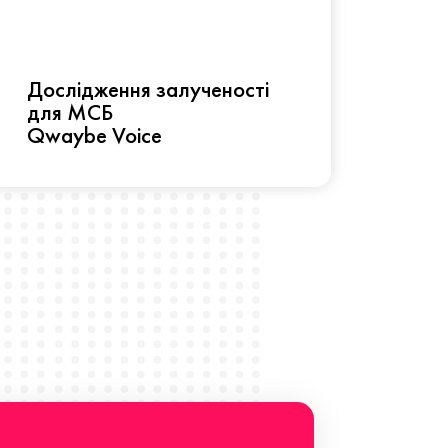
Рез
Дослідження залученості
про 
для МСБ
прац
Qwaybe Voice
Що 