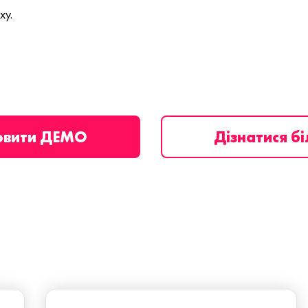
ху.
овити ДЕМО
Дізнатися б