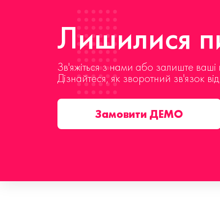
Лишилися пи
Зв'яжіться з нами або залиште ваші 
Дізнайтеся, як зворотний зв'язок ві
Замовити ДЕМО