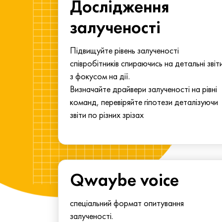
ма для
Дослідження
у
залученості
алу.
Підвищуйте рівень залученості
співробітників спираючись на детальні звіт
з фокусом на дії.
Визначайте драйвери залученості на рівні
команд, перевіряйте гіпотези деталізуючи
звіти по різних зрізах
Qwaybe voice
спеціальний формат опитування
залученості.