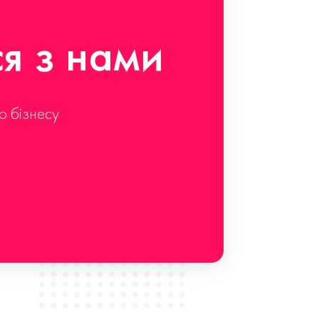
ся з нами
о бізнесу