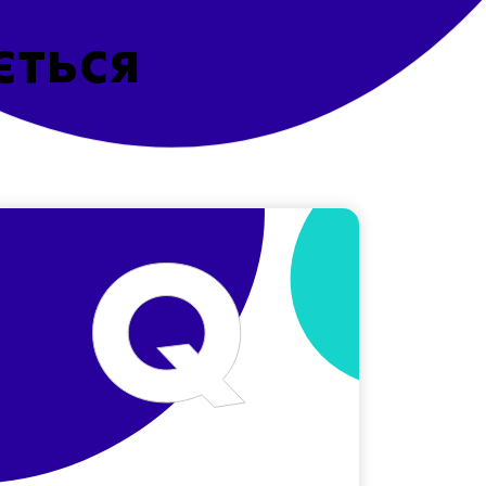
ється