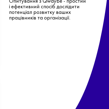
Опитування з Qwaybe - простий
і ефективний спосіб дослідити
потенціал розвитку ваших
працівників та організації.
Ф
о
в