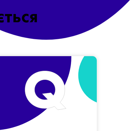
ється