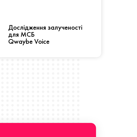
Рез
Дослідження залученості
про 
для МСБ
прац
Qwaybe Voice
Що 