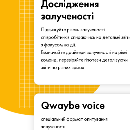
ма для
Дослідження
у
залученості
алу.
Підвищуйте рівень залученості
співробітників спираючись на детальні звіт
з фокусом на дії.
Визначайте драйвери залученості на рівні
команд, перевіряйте гіпотези деталізуючи
звіти по різних зрізах
Qwaybe voice
спеціальний формат опитування
залученості.