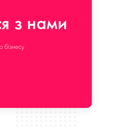
ся з нами
о бізнесу