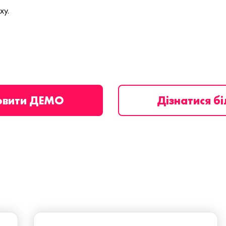
ху.
овити ДЕМО
Дізнатися б