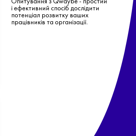
Опитування з Qwaybe - простий
і ефективний спосіб дослідити
потенціал розвитку ваших
працівників та організації.
Ф
о
в