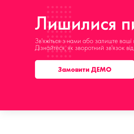
Лишилися пи
Зв'яжіться з нами або залиште ваші 
Дізнайтеся, як зворотний зв'язок ві
Замовити ДЕМО