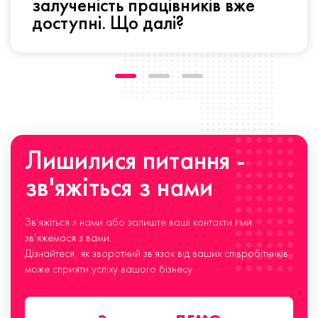
залученість працівників вже
доступні. Що далі?
Лишилися питання -
зв'яжіться з нами
Зв'яжіться з нами або залиште ваші контакти і ми
зв'яжемося з вами.
Дізнайтеся, як зворотний зв'язок від ваших співробітників
може сприяти успіху вашого бізнесу