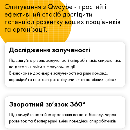
Опитування з Qwaybe - простий і
ефективний спосіб дослідити
потенціал розвитку ваших працівників
та організації.
Дослідження залученості
Підвищуйте рівень залученості співробітників спираючись
на детальні звіти з фокусом на дії.
Визначайте драйвери залученості на рівні команд,
перевіряйте гіпотези деталізуючи звіти по різних зрізах
Зворотний зв’язок 360°
Підтримуйте постійне зростання вашого бізнесу, через
розвиток та безперервні зміни поведінки співробітників