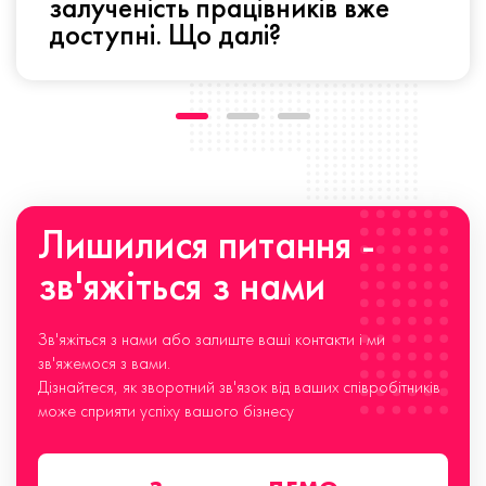
залученість працівників вже
доступні. Що далі?
Лишилися питання -
зв'яжіться з нами
Зв'яжіться з нами або залиште ваші контакти і ми
зв'яжемося з вами.
Дізнайтеся, як зворотний зв'язок від ваших співробітників
може сприяти успіху вашого бізнесу