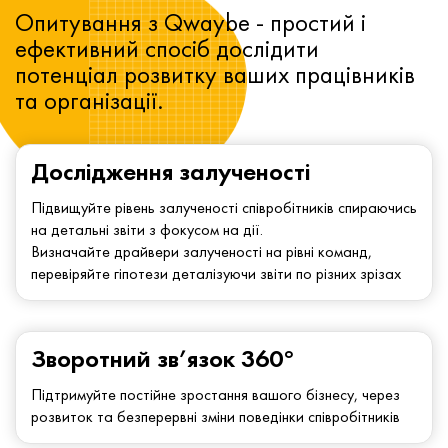
Опитування з Qwaybe - простий і
ефективний спосіб дослідити
потенціал розвитку ваших працівників
та організації.
Дослідження залученості
Підвищуйте рівень залученості співробітників спираючись
на детальні звіти з фокусом на дії.
Визначайте драйвери залученості на рівні команд,
перевіряйте гіпотези деталізуючи звіти по різних зрізах
Зворотний зв’язок 360°
Підтримуйте постійне зростання вашого бізнесу, через
розвиток та безперервні зміни поведінки співробітників