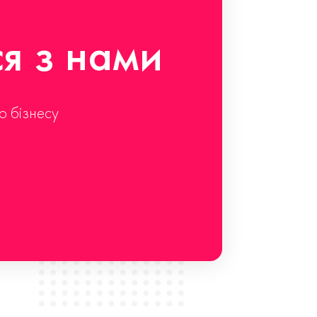
ся з нами
о бізнесу