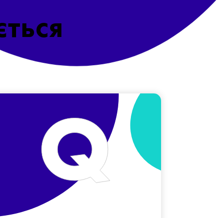
ється