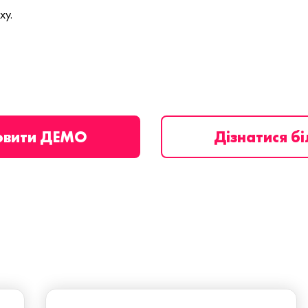
ху.
овити ДЕМО
Дізнатися б