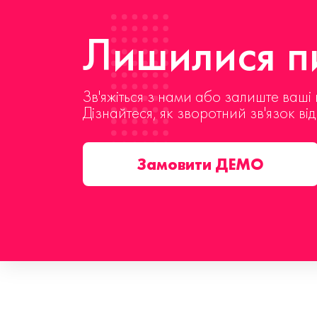
Лишилися пи
Зв'яжіться з нами або залиште ваші 
Дізнайтеся, як зворотний зв'язок ві
Замовити ДЕМО