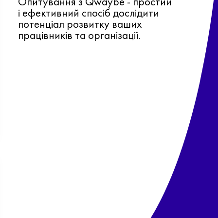
Опитування з Qwaybe - простий
і ефективний спосіб дослідити
потенціал розвитку ваших
працівників та організації.
Ф
о
в