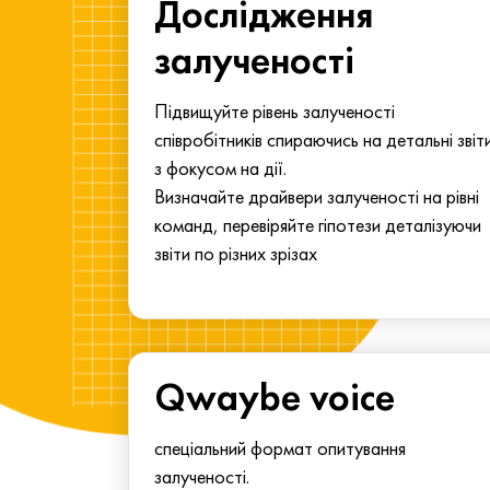
ма для
Дослідження
у
залученості
алу.
Підвищуйте рівень залученості
співробітників спираючись на детальні звіт
з фокусом на дії.
Визначайте драйвери залученості на рівні
команд, перевіряйте гіпотези деталізуючи
звіти по різних зрізах
Qwaybe voice
спеціальний формат опитування
залученості.