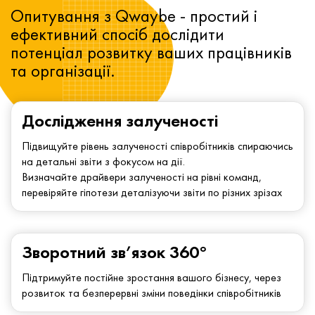
Опитування з Qwaybe - простий і
ефективний спосіб дослідити
потенціал розвитку ваших працівників
та організації.
Дослідження залученості
Підвищуйте рівень залученості співробітників спираючись
на детальні звіти з фокусом на дії.
Визначайте драйвери залученості на рівні команд,
перевіряйте гіпотези деталізуючи звіти по різних зрізах
Зворотний зв’язок 360°
Підтримуйте постійне зростання вашого бізнесу, через
розвиток та безперервні зміни поведінки співробітників