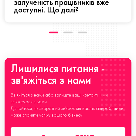
залученість працівників вже
доступні. Що далі?
Лишилися питання -
зв'яжіться з нами
Зв'яжіться з нами або залиште ваші контакти і ми
зв'яжемося з вами.
Дізнайтеся, як зворотний зв'язок від ваших співробітників
може сприяти успіху вашого бізнесу