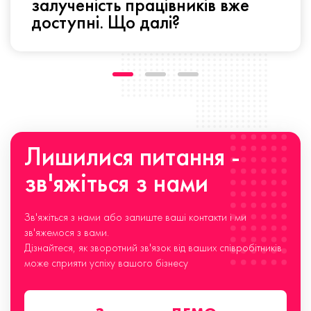
залученість працівників вже
доступні. Що далі?
Лишилися питання -
зв'яжіться з нами
Зв'яжіться з нами або залиште ваші контакти і ми
зв'яжемося з вами.
Дізнайтеся, як зворотний зв'язок від ваших співробітників
може сприяти успіху вашого бізнесу