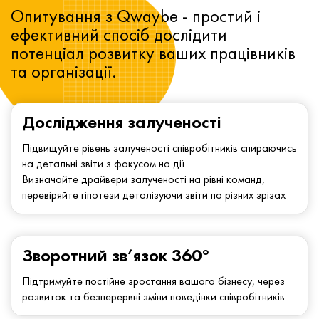
Опитування з Qwaybe - простий і
ефективний спосіб дослідити
потенціал розвитку ваших працівників
та організації.
Дослідження залученості
Підвищуйте рівень залученості співробітників спираючись
на детальні звіти з фокусом на дії.
Визначайте драйвери залученості на рівні команд,
перевіряйте гіпотези деталізуючи звіти по різних зрізах
Зворотний зв’язок 360°
Підтримуйте постійне зростання вашого бізнесу, через
розвиток та безперервні зміни поведінки співробітників