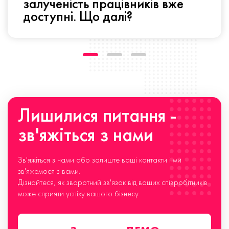
залученість працівників вже
доступні. Що далі?
Лишилися питання -
зв'яжіться з нами
Зв'яжіться з нами або залиште ваші контакти і ми
зв'яжемося з вами.
Дізнайтеся, як зворотний зв'язок від ваших співробітників
може сприяти успіху вашого бізнесу