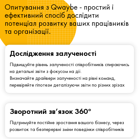
Опитування з Qwaybe - простий і
ефективний спосіб дослідити
потенціал розвитку ваших працівників
та організації.
Дослідження залученості
Підвищуйте рівень залученості співробітників спираючись
на детальні звіти з фокусом на дії.
Визначайте драйвери залученості на рівні команд,
перевіряйте гіпотези деталізуючи звіти по різних зрізах
Зворотний зв’язок 360°
Підтримуйте постійне зростання вашого бізнесу, через
розвиток та безперервні зміни поведінки співробітників