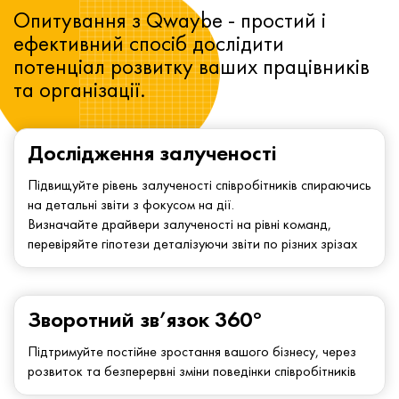
Опитування з Qwaybe - простий і
ефективний спосіб дослідити
потенціал розвитку ваших працівників
та організації.
Дослідження залученості
Підвищуйте рівень залученості співробітників спираючись
на детальні звіти з фокусом на дії.
Визначайте драйвери залученості на рівні команд,
перевіряйте гіпотези деталізуючи звіти по різних зрізах
Зворотний зв’язок 360°
Підтримуйте постійне зростання вашого бізнесу, через
розвиток та безперервні зміни поведінки співробітників