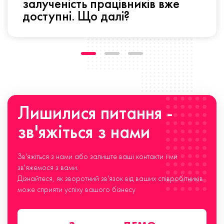
залученість працівників вже
доступні. Що далі?
Лишилися питання -
зв'яжіться з нами
Зв'яжіться з нами або залиште ваші контакти і ми
зв'яжемося з вами.
Дізнайтеся, як зворотний зв'язок від ваших співробітників
може сприяти успіху вашого бізнесу