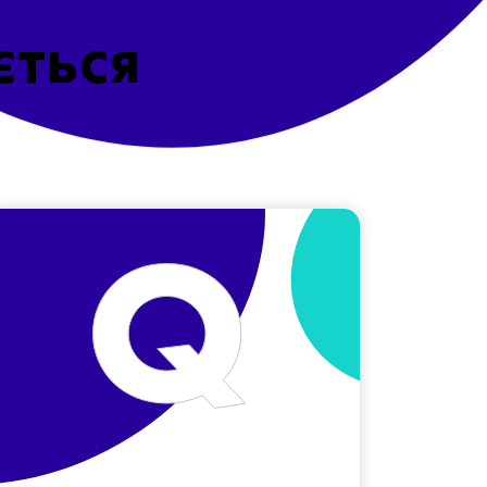
ється