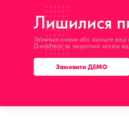
Лишилися пи
Зв'яжіться з нами або залиште ваші 
Дізнайтеся, як зворотний зв'язок ві
Замовити ДЕМО