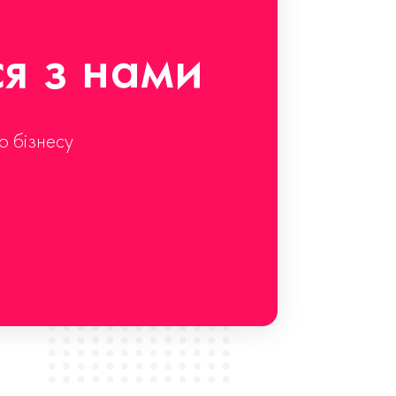
ся з нами
о бізнесу