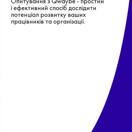
Опитування з Qwaybe - простий
і ефективний спосіб дослідити
потенціал розвитку ваших
працівників та організації.
Ф
о
в