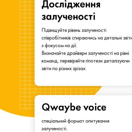
ма для
Дослідження
у
залученості
алу.
Підвищуйте рівень залученості
співробітників спираючись на детальні звіт
з фокусом на дії.
Визначайте драйвери залученості на рівні
команд, перевіряйте гіпотези деталізуючи
звіти по різних зрізах
Qwaybe voice
спеціальний формат опитування
залученості.