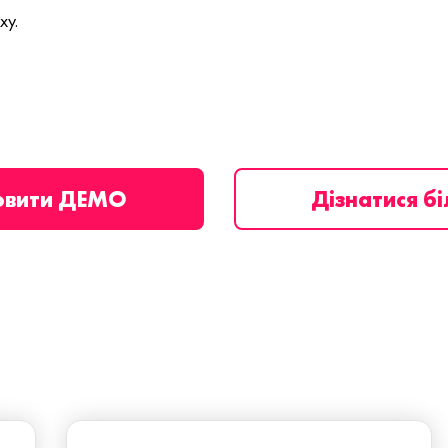
ху.
овити ДЕМО
Дізнатися б