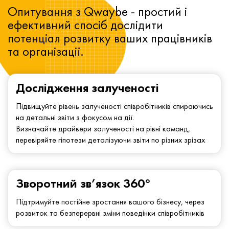
Опитування з Qwaybe - простий і
ефективний спосіб дослідити
потенціал розвитку ваших працівників
та організації.
Дослідження залученості
Підвищуйте рівень залученості співробітників спираючись
на детальні звіти з фокусом на дії.
Визначайте драйвери залученості на рівні команд,
перевіряйте гіпотези деталізуючи звіти по різних зрізах
Зворотний зв’язок 360°
Підтримуйте постійне зростання вашого бізнесу, через
розвиток та безперервні зміни поведінки співробітників