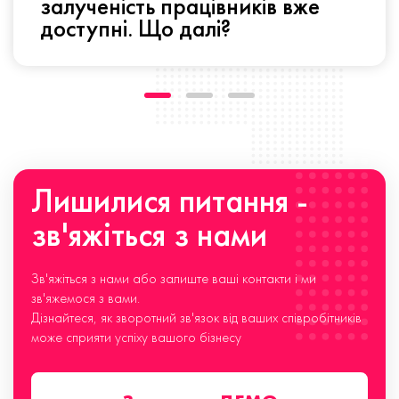
залученість працівників вже
доступні. Що далі?
Лишилися питання -
зв'яжіться з нами
Зв'яжіться з нами або залиште ваші контакти і ми
зв'яжемося з вами.
Дізнайтеся, як зворотний зв'язок від ваших співробітників
може сприяти успіху вашого бізнесу