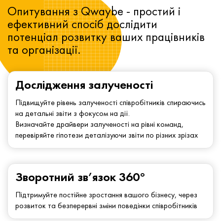
Опитування з Qwaybe - простий і
ефективний спосіб дослідити
потенціал розвитку ваших працівників
та організації.
Дослідження залученості
Підвищуйте рівень залученості співробітників спираючись
на детальні звіти з фокусом на дії.
Визначайте драйвери залученості на рівні команд,
перевіряйте гіпотези деталізуючи звіти по різних зрізах
Зворотний зв’язок 360°
Підтримуйте постійне зростання вашого бізнесу, через
розвиток та безперервні зміни поведінки співробітників