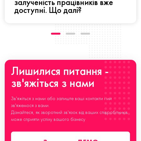
залученість працівників вже
доступні. Що далі?
Лишилися питання -
зв'яжіться з нами
Зв'яжіться з нами або залиште ваші контакти і ми
зв'яжемося з вами.
Дізнайтеся, як зворотний зв'язок від ваших співробітників
може сприяти успіху вашого бізнесу