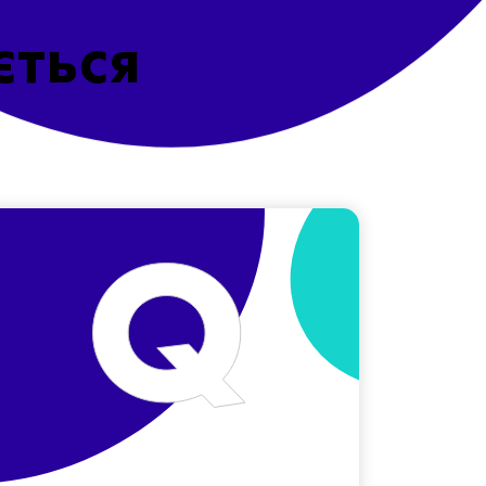
ється