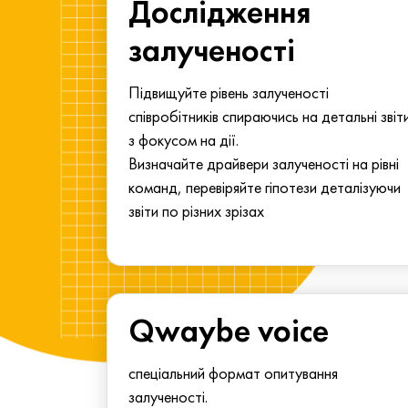
ма для
Дослідження
у
залученості
алу.
Підвищуйте рівень залученості
співробітників спираючись на детальні звіт
з фокусом на дії.
Визначайте драйвери залученості на рівні
команд, перевіряйте гіпотези деталізуючи
звіти по різних зрізах
Qwaybe voice
спеціальний формат опитування
залученості.