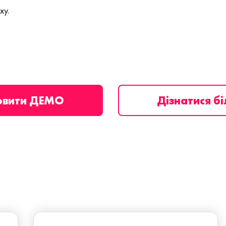
ху.
овити ДЕМО
Дізнатися б