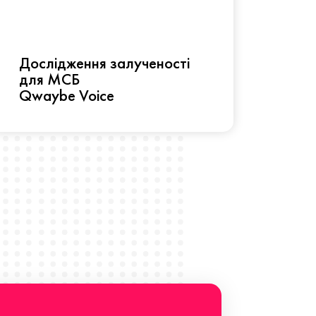
Рез
Дослідження залученості
про 
для МСБ
прац
Qwaybe Voice
Що 