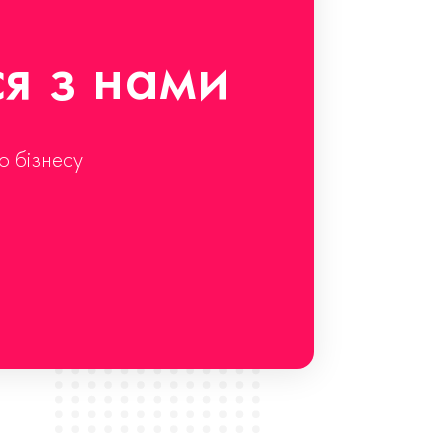
ся з нами
о бізнесу