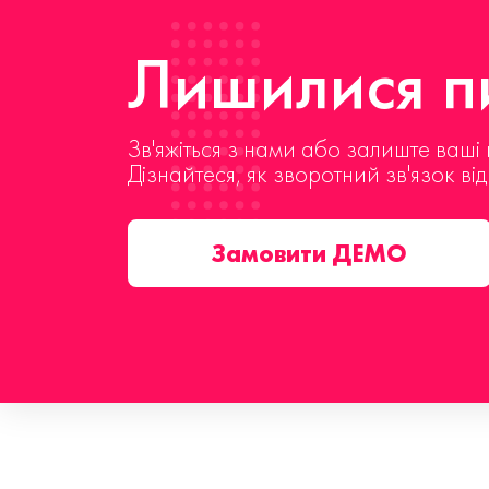
Лишилися пи
Зв'яжіться з нами або залиште ваші 
Дізнайтеся, як зворотний зв'язок ві
Замовити ДЕМО