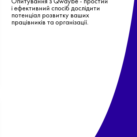
Опитування з Qwaybe - простий
і ефективний спосіб дослідити
потенціал розвитку ваших
працівників та організації.
Ф
о
в