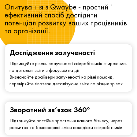
Опитування з Qwaybe - простий і
ефективний спосіб дослідити
потенціал розвитку ваших працівників
та організації.
Дослідження залученості
Підвищуйте рівень залученості співробітників спираючись
на детальні звіти з фокусом на дії.
Визначайте драйвери залученості на рівні команд,
перевіряйте гіпотези деталізуючи звіти по різних зрізах
Зворотний зв’язок 360°
Підтримуйте постійне зростання вашого бізнесу, через
розвиток та безперервні зміни поведінки співробітників