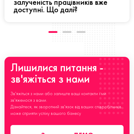
залученість працівників вже
доступні. Що далі?
Лишилися питання -
зв'яжіться з нами
Зв'яжіться з нами або залиште ваші контакти і ми
зв'яжемося з вами.
Дізнайтеся, як зворотний зв'язок від ваших співробітників
може сприяти успіху вашого бізнесу