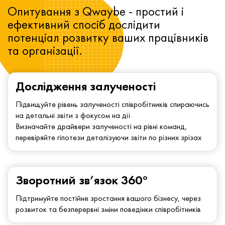
Опитування з Qwaybe - простий і
ефективний спосіб дослідити
потенціал розвитку ваших працівників
та організації.
Дослідження залученості
Підвищуйте рівень залученості співробітників спираючись
на детальні звіти з фокусом на дії.
Визначайте драйвери залученості на рівні команд,
перевіряйте гіпотези деталізуючи звіти по різних зрізах
Зворотний зв’язок 360°
Підтримуйте постійне зростання вашого бізнесу, через
розвиток та безперервні зміни поведінки співробітників