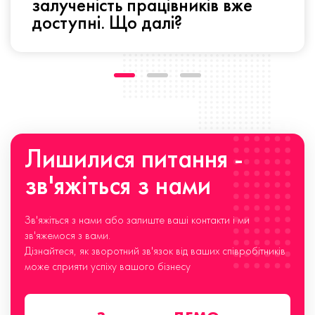
залученість працівників вже
доступні. Що далі?
Лишилися питання -
зв'яжіться з нами
Зв'яжіться з нами або залиште ваші контакти і ми
зв'яжемося з вами.
Дізнайтеся, як зворотний зв'язок від ваших співробітників
може сприяти успіху вашого бізнесу