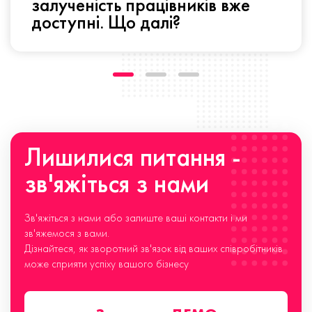
залученість працівників вже
доступні. Що далі?
Лишилися питання -
зв'яжіться з нами
Зв'яжіться з нами або залиште ваші контакти і ми
зв'яжемося з вами.
Дізнайтеся, як зворотний зв'язок від ваших співробітників
може сприяти успіху вашого бізнесу