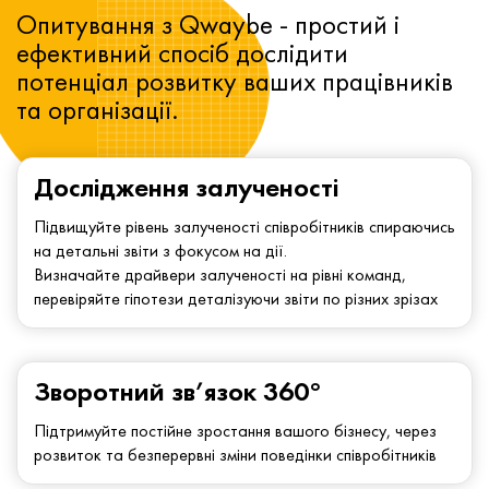
Опитування з Qwaybe - простий і
ефективний спосіб дослідити
потенціал розвитку ваших працівників
та організації.
Дослідження залученості
Підвищуйте рівень залученості співробітників спираючись
на детальні звіти з фокусом на дії.
Визначайте драйвери залученості на рівні команд,
перевіряйте гіпотези деталізуючи звіти по різних зрізах
Зворотний зв’язок 360°
Підтримуйте постійне зростання вашого бізнесу, через
розвиток та безперервні зміни поведінки співробітників