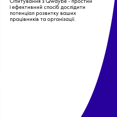
Опитування з Qwaybe - простий
і ефективний спосіб дослідити
потенціал розвитку ваших
працівників та організації.
Ф
о
в