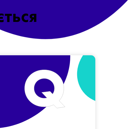
ється