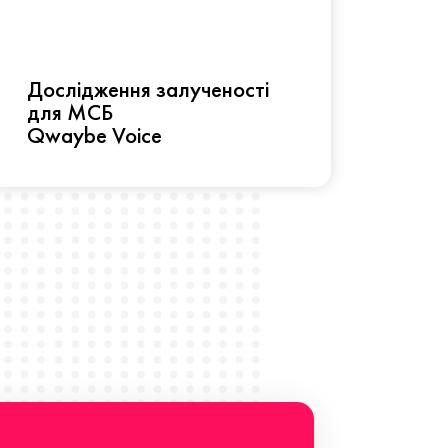
Рез
Дослідження залученості
про 
для МСБ
прац
Qwaybe Voice
Що 