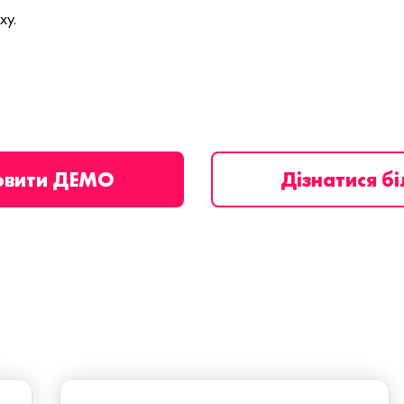
ху.
овити ДЕМО
Дізнатися б