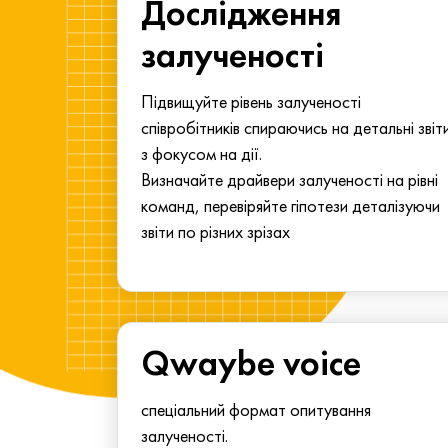
ма для
Дослідження
у
залученості
алу.
Підвищуйте рівень залученості
співробітників спираючись на детальні звіт
з фокусом на дії.
Визначайте драйвери залученості на рівні
команд, перевіряйте гіпотези деталізуючи
звіти по різних зрізах
Qwaybe voice
спеціальний формат опитування
залученості.