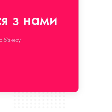
ся з нами
о бізнесу