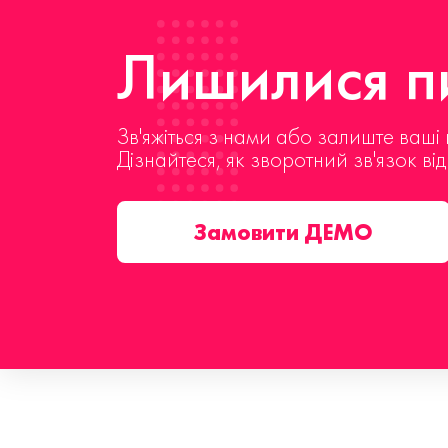
Лишилися пи
Зв'яжіться з нами або залиште ваші 
Дізнайтеся, як зворотний зв'язок ві
Замовити ДЕМО