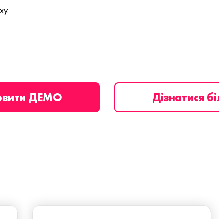
ху.
овити ДЕМО
Дізнатися б