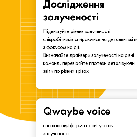
ма для
Дослідження
у
залученості
алу.
Підвищуйте рівень залученості
співробітників спираючись на детальні звіт
з фокусом на дії.
Визначайте драйвери залученості на рівні
команд, перевіряйте гіпотези деталізуючи
звіти по різних зрізах
Qwaybe voice
спеціальний формат опитування
залученості.