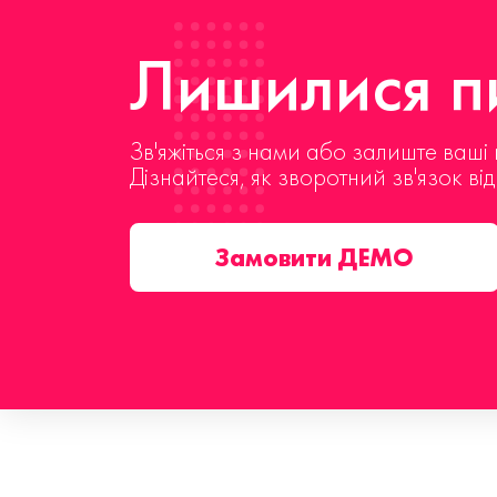
Лишилися пи
Зв'яжіться з нами або залиште ваші 
Дізнайтеся, як зворотний зв'язок ві
Замовити ДЕМО