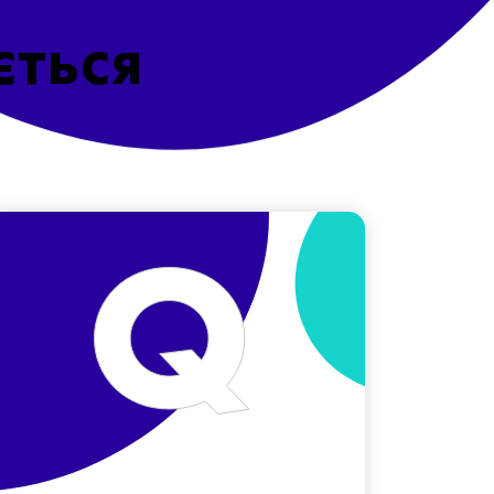
ється