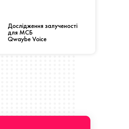
Рез
Дослідження залученості
про 
для МСБ
прац
Qwaybe Voice
Що 