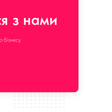
ся з нами
о бізнесу