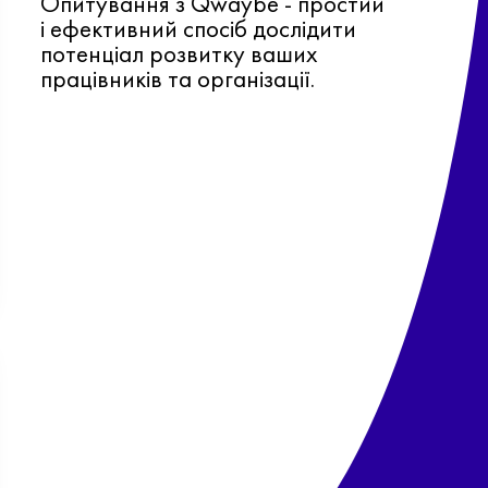
Опитування з Qwaybe - простий
і ефективний спосіб дослідити
потенціал розвитку ваших
працівників та організації.
Ф
о
в