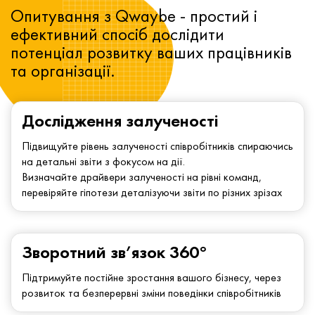
Опитування з Qwaybe - простий і
ефективний спосіб дослідити
потенціал розвитку ваших працівників
та організації.
Дослідження залученості
Підвищуйте рівень залученості співробітників спираючись
на детальні звіти з фокусом на дії.
Визначайте драйвери залученості на рівні команд,
перевіряйте гіпотези деталізуючи звіти по різних зрізах
Зворотний зв’язок 360°
Підтримуйте постійне зростання вашого бізнесу, через
розвиток та безперервні зміни поведінки співробітників