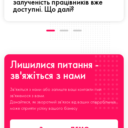
залученість працівників вже
доступні. Що далі?
Лишилися питання -
зв'яжіться з нами
Зв'яжіться з нами або залиште ваші контакти і ми
зв'яжемося з вами.
Дізнайтеся, як зворотний зв'язок від ваших співробітників
може сприяти успіху вашого бізнесу