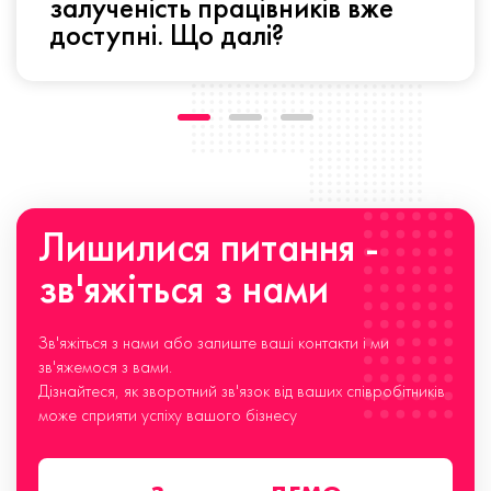
залученість працівників вже
доступні. Що далі?
Лишилися питання -
зв'яжіться з нами
Зв'яжіться з нами або залиште ваші контакти і ми
зв'яжемося з вами.
Дізнайтеся, як зворотний зв'язок від ваших співробітників
може сприяти успіху вашого бізнесу