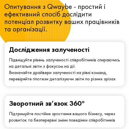
Опитування з Qwaybe - простий і
ефективний спосіб дослідити
потенціал розвитку ваших працівників
та організації.
Дослідження залученості
Підвищуйте рівень залученості співробітників спираючись
на детальні звіти з фокусом на дії.
Визначайте драйвери залученості на рівні команд,
перевіряйте гіпотези деталізуючи звіти по різних зрізах
Зворотний зв’язок 360°
Підтримуйте постійне зростання вашого бізнесу, через
розвиток та безперервні зміни поведінки співробітників