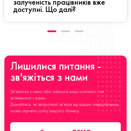
залученість працівників вже
доступні. Що далі?
Лишилися питання -
зв'яжіться з нами
Зв'яжіться з нами або залиште ваші контакти і ми
зв'яжемося з вами.
Дізнайтеся, як зворотний зв'язок від ваших співробітників
може сприяти успіху вашого бізнесу