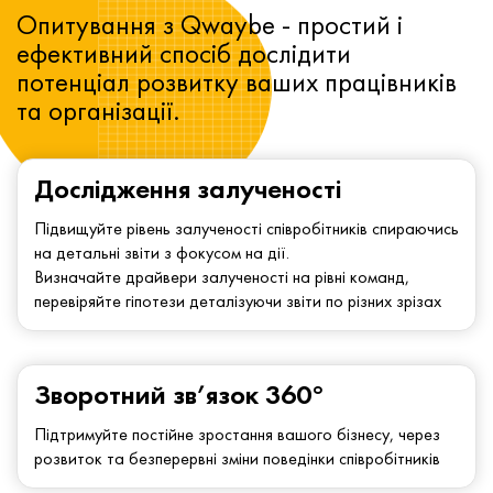
Опитування з Qwaybe - простий і
ефективний спосіб дослідити
потенціал розвитку ваших працівників
та організації.
Дослідження залученості
Підвищуйте рівень залученості співробітників спираючись
на детальні звіти з фокусом на дії.
Визначайте драйвери залученості на рівні команд,
перевіряйте гіпотези деталізуючи звіти по різних зрізах
Зворотний зв’язок 360°
Підтримуйте постійне зростання вашого бізнесу, через
розвиток та безперервні зміни поведінки співробітників