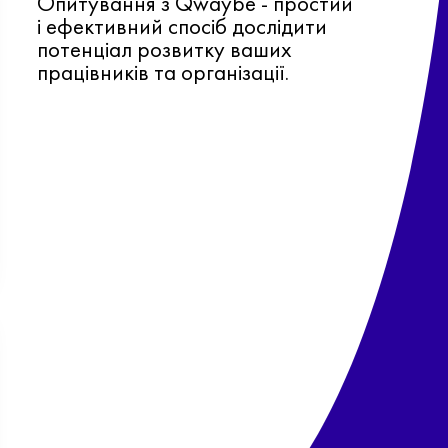
Опитування з Qwaybe - простий
і ефективний спосіб дослідити
потенціал розвитку ваших
працівників та організації.
Ф
о
в