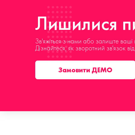
Лишилися пи
Зв'яжіться з нами або залиште ваші 
Дізнайтеся, як зворотний зв'язок ві
Замовити ДЕМО