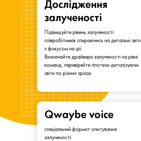
ма для
Дослідження
у
залученості
алу.
Підвищуйте рівень залученості
співробітників спираючись на детальні звіт
з фокусом на дії.
Визначайте драйвери залученості на рівні
команд, перевіряйте гіпотези деталізуючи
звіти по різних зрізах
Qwaybe voice
спеціальний формат опитування
залученості.