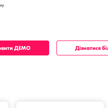
ху.
овити ДЕМО
Дізнатися б