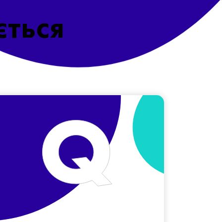
ється