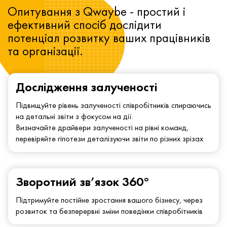
Опитування з Qwaybe - простий і
ефективний спосіб дослідити
потенціал розвитку ваших працівників
та організації.
Дослідження залученості
Підвищуйте рівень залученості співробітників спираючись
на детальні звіти з фокусом на дії.
Визначайте драйвери залученості на рівні команд,
перевіряйте гіпотези деталізуючи звіти по різних зрізах
Зворотний зв’язок 360°
Підтримуйте постійне зростання вашого бізнесу, через
розвиток та безперервні зміни поведінки співробітників