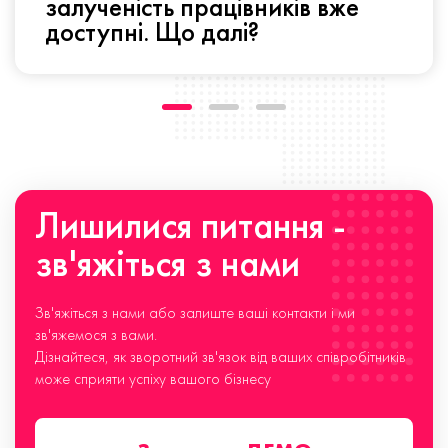
залученість працівників вже
доступні. Що далі?
Лишилися питання -
зв'яжіться з нами
Зв'яжіться з нами або залиште ваші контакти і ми
зв'яжемося з вами.
Дізнайтеся, як зворотний зв'язок від ваших співробітників
може сприяти успіху вашого бізнесу