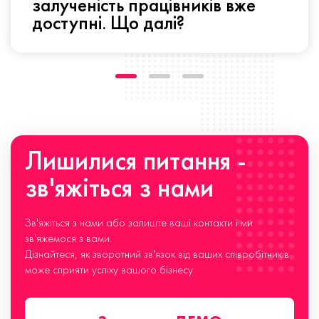
залученість працівників вже
доступні. Що далі?
Лишилися питання -
зв'яжіться з нами
Зв'яжіться з нами або залиште ваші контакти і ми
зв'яжемося з вами.
Дізнайтеся, як зворотний зв'язок від ваших співробітників
може сприяти успіху вашого бізнесу