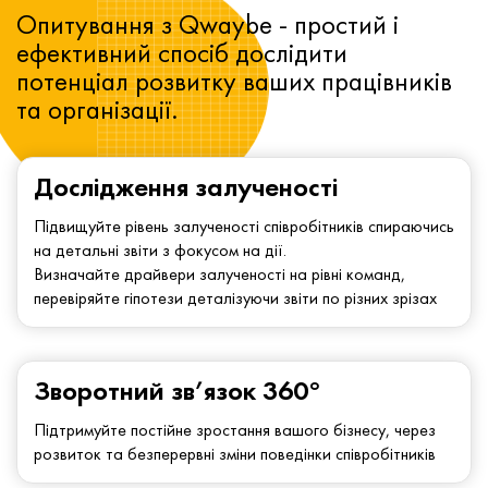
Опитування з Qwaybe - простий і
ефективний спосіб дослідити
потенціал розвитку ваших працівників
та організації.
Дослідження залученості
Підвищуйте рівень залученості співробітників спираючись
на детальні звіти з фокусом на дії.
Визначайте драйвери залученості на рівні команд,
перевіряйте гіпотези деталізуючи звіти по різних зрізах
Зворотний зв’язок 360°
Підтримуйте постійне зростання вашого бізнесу, через
розвиток та безперервні зміни поведінки співробітників