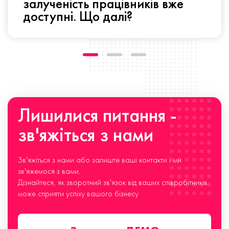
залученість працівників вже
доступні. Що далі?
Лишилися питання -
зв'яжіться з нами
Зв'яжіться з нами або залиште ваші контакти і ми
зв'яжемося з вами.
Дізнайтеся, як зворотний зв'язок від ваших співробітників
може сприяти успіху вашого бізнесу