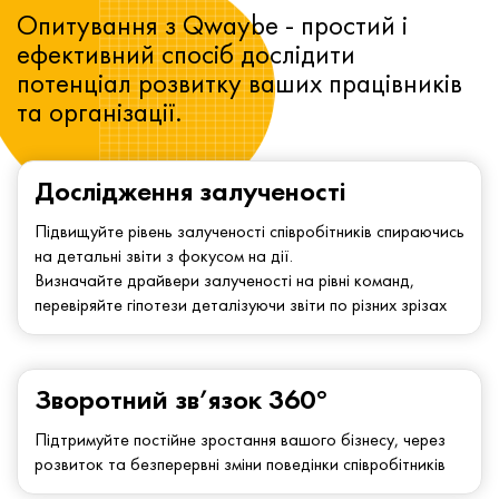
Опитування з Qwaybe - простий і
ефективний спосіб дослідити
потенціал розвитку ваших працівників
та організації.
Дослідження залученості
Підвищуйте рівень залученості співробітників спираючись
на детальні звіти з фокусом на дії.
Визначайте драйвери залученості на рівні команд,
перевіряйте гіпотези деталізуючи звіти по різних зрізах
Зворотний зв’язок 360°
Підтримуйте постійне зростання вашого бізнесу, через
розвиток та безперервні зміни поведінки співробітників