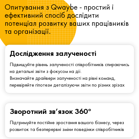
Опитування з Qwaybe - простий і
ефективний спосіб дослідити
потенціал розвитку ваших працівників
та організації.
Дослідження залученості
Підвищуйте рівень залученості співробітників спираючись
на детальні звіти з фокусом на дії.
Визначайте драйвери залученості на рівні команд,
перевіряйте гіпотези деталізуючи звіти по різних зрізах
Зворотний зв’язок 360°
Підтримуйте постійне зростання вашого бізнесу, через
розвиток та безперервні зміни поведінки співробітників