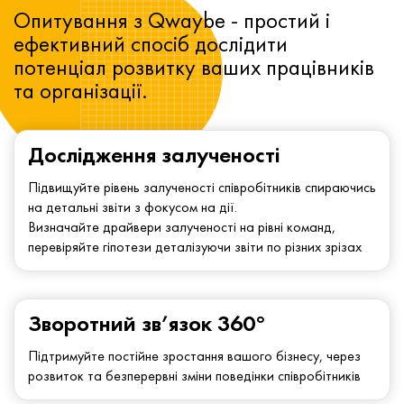
Опитування з Qwaybe - простий і
ефективний спосіб дослідити
потенціал розвитку ваших працівників
та організації.
Дослідження залученості
Підвищуйте рівень залученості співробітників спираючись
на детальні звіти з фокусом на дії.
Визначайте драйвери залученості на рівні команд,
перевіряйте гіпотези деталізуючи звіти по різних зрізах
Зворотний зв’язок 360°
Підтримуйте постійне зростання вашого бізнесу, через
розвиток та безперервні зміни поведінки співробітників