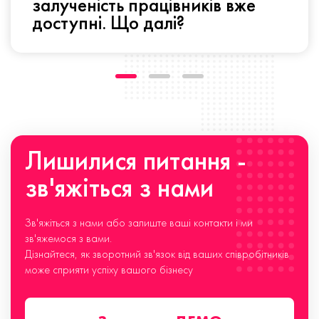
залученість працівників вже
доступні. Що далі?
Лишилися питання -
зв'яжіться з нами
Зв'яжіться з нами або залиште ваші контакти і ми
зв'яжемося з вами.
Дізнайтеся, як зворотний зв'язок від ваших співробітників
може сприяти успіху вашого бізнесу