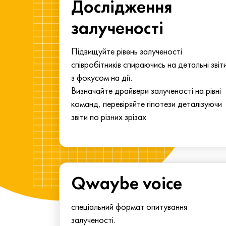
ма для
Дослідження
у
залученості
алу.
Підвищуйте рівень залученості
співробітників спираючись на детальні звіт
з фокусом на дії.
Визначайте драйвери залученості на рівні
команд, перевіряйте гіпотези деталізуючи
звіти по різних зрізах
Qwaybe voice
спеціальний формат опитування
залученості.