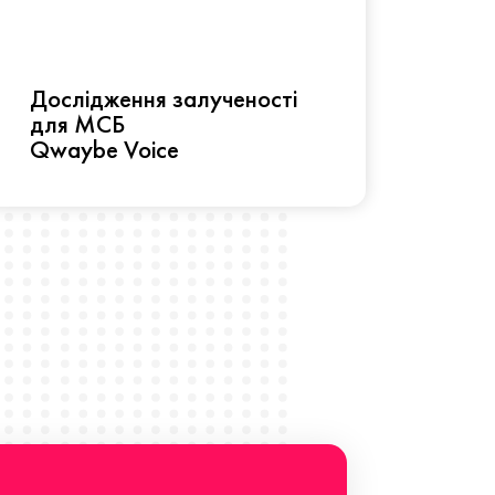
Рез
Дослідження залученості
про 
для МСБ
прац
Qwaybe Voice
Що 