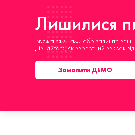
Лишилися пи
Зв'яжіться з нами або залиште ваші 
Дізнайтеся, як зворотний зв'язок ві
Замовити ДЕМО