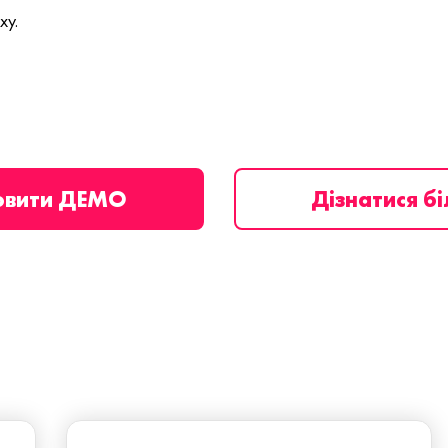
ху.
овити ДЕМО
Дізнатися б