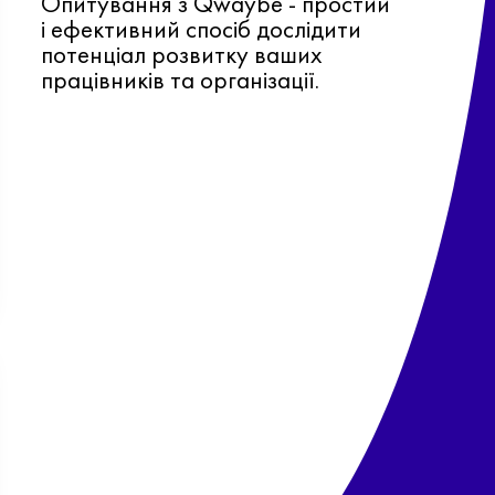
Опитування з Qwaybe - простий
і ефективний спосіб дослідити
потенціал розвитку ваших
працівників та організації.
Ф
о
в