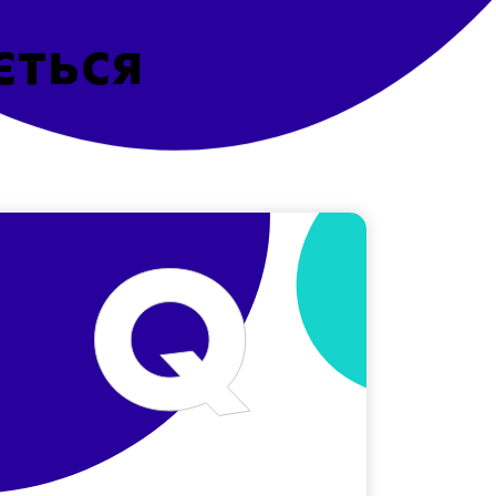
ється