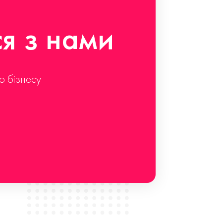
ся з нами
о бізнесу