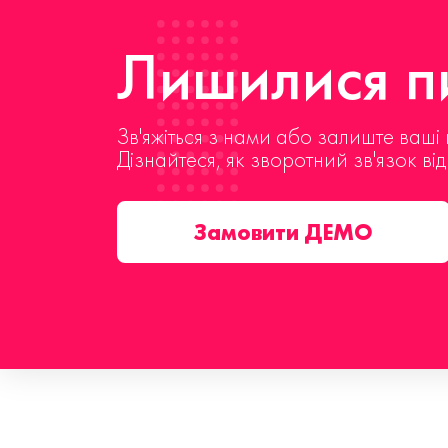
Лишилися пи
Зв'яжіться з нами або залиште ваші 
Дізнайтеся, як зворотний зв'язок ві
Замовити ДЕМО