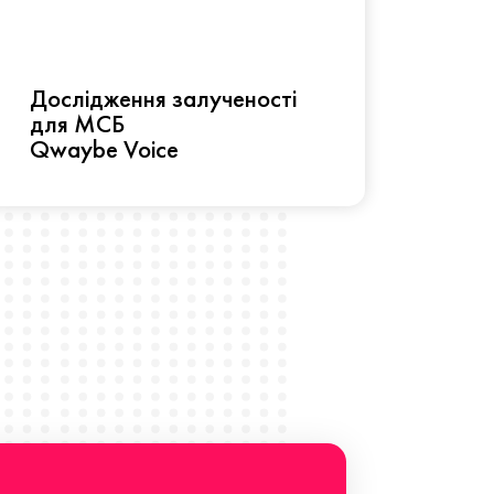
Рез
Дослідження залученості
про 
для МСБ
прац
Qwaybe Voice
Що 