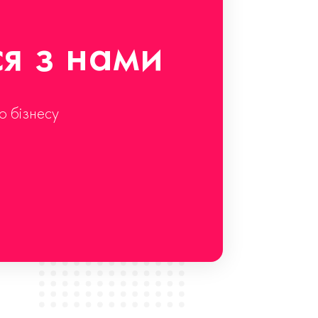
ся з нами
о бізнесу