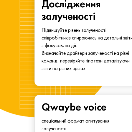
ма для
Дослідження
у
залученості
алу.
Підвищуйте рівень залученості
співробітників спираючись на детальні звіт
з фокусом на дії.
Визначайте драйвери залученості на рівні
команд, перевіряйте гіпотези деталізуючи
звіти по різних зрізах
Qwaybe voice
спеціальний формат опитування
залученості.