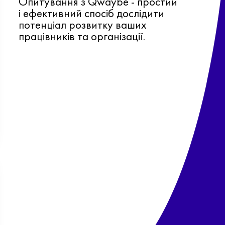
Опитування з Qwaybe - простий
і ефективний спосіб дослідити
потенціал розвитку ваших
працівників та організації.
Ф
о
в