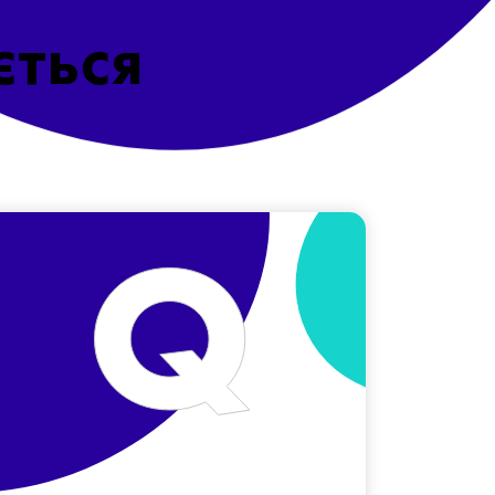
ється