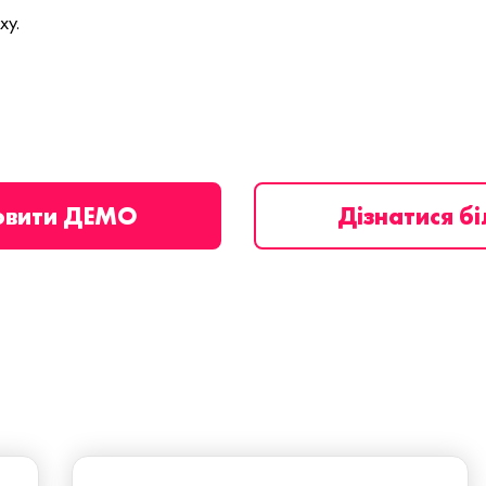
ху.
овити ДЕМО
Дізнатися б