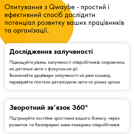
Опитування з Qwaybe - простий і
ефективний спосіб дослідити
потенціал розвитку ваших працівників
та організації.
Дослідження залученості
Підвищуйте рівень залученості співробітників спираючись
на детальні звіти з фокусом на дії.
Визначайте драйвери залученості на рівні команд,
перевіряйте гіпотези деталізуючи звіти по різних зрізах
Зворотний зв’язок 360°
Підтримуйте постійне зростання вашого бізнесу, через
розвиток та безперервні зміни поведінки співробітників