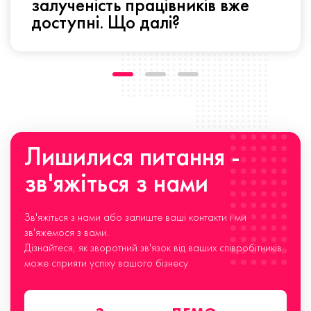
залученість працівників вже
доступні. Що далі?
Лишилися питання -
зв'яжіться з нами
Зв'яжіться з нами або залиште ваші контакти і ми
зв'яжемося з вами.
Дізнайтеся, як зворотний зв'язок від ваших співробітників
може сприяти успіху вашого бізнесу