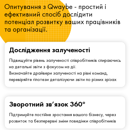
Опитування з Qwaybe - простий і
ефективний спосіб дослідити
потенціал розвитку ваших працівників
та організації.
Дослідження залученості
Підвищуйте рівень залученості співробітників спираючись
на детальні звіти з фокусом на дії.
Визначайте драйвери залученості на рівні команд,
перевіряйте гіпотези деталізуючи звіти по різних зрізах
Зворотний зв’язок 360°
Підтримуйте постійне зростання вашого бізнесу, через
розвиток та безперервні зміни поведінки співробітників