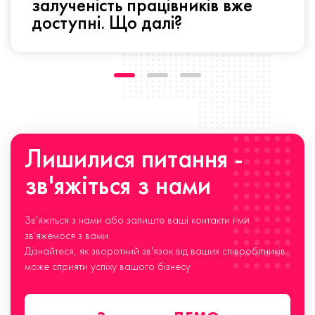
залученість працівників вже
доступні. Що далі?
Лишилися питання -
зв'яжіться з нами
Зв'яжіться з нами або залиште ваші контакти і ми
зв'яжемося з вами.
Дізнайтеся, як зворотний зв'язок від ваших співробітників
може сприяти успіху вашого бізнесу