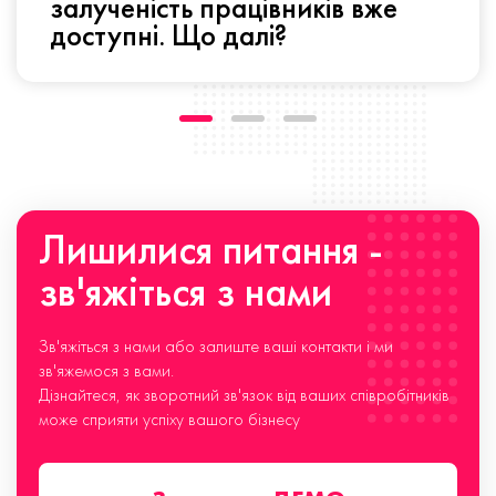
залученість працівників вже
доступні. Що далі?
Лишилися питання -
зв'яжіться з нами
Зв'яжіться з нами або залиште ваші контакти і ми
зв'яжемося з вами.
Дізнайтеся, як зворотний зв'язок від ваших співробітників
може сприяти успіху вашого бізнесу