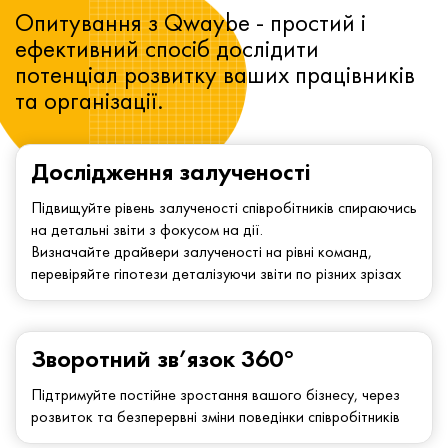
Опитування з Qwaybe - простий і
ефективний спосіб дослідити
потенціал розвитку ваших працівників
та організації.
Дослідження залученості
Підвищуйте рівень залученості співробітників спираючись
на детальні звіти з фокусом на дії.
Визначайте драйвери залученості на рівні команд,
перевіряйте гіпотези деталізуючи звіти по різних зрізах
Зворотний зв’язок 360°
Підтримуйте постійне зростання вашого бізнесу, через
розвиток та безперервні зміни поведінки співробітників