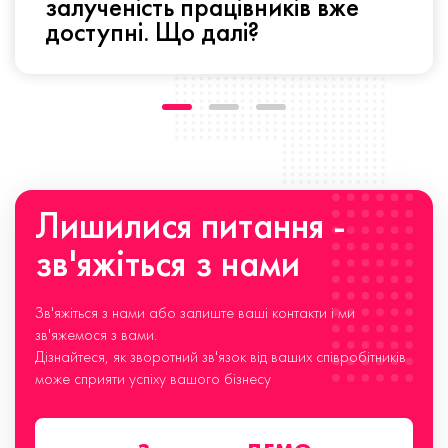
залученість працівників вже
доступні. Що далі?
Лишилися питання -
зв'яжіться з нами
Зв'яжіться з нами або залиште ваші контакти і ми
зв'яжемося з вами.
Дізнайтеся, як зворотний зв'язок від ваших співробітників
може сприяти успіху вашого бізнесу