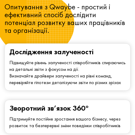
Опитування з Qwaybe - простий і
ефективний спосіб дослідити
потенціал розвитку ваших працівників
та організації.
Дослідження залученості
Підвищуйте рівень залученості співробітників спираючись
на детальні звіти з фокусом на дії.
Визначайте драйвери залученості на рівні команд,
перевіряйте гіпотези деталізуючи звіти по різних зрізах
Зворотний зв’язок 360°
Підтримуйте постійне зростання вашого бізнесу, через
розвиток та безперервні зміни поведінки співробітників