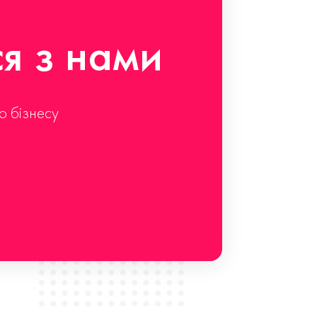
ся з нами
о бізнесу