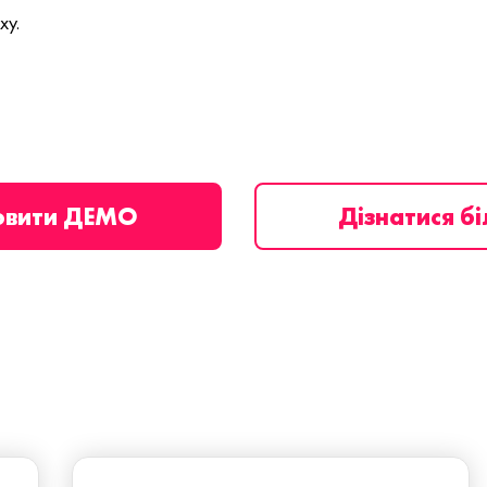
ху.
овити ДЕМО
Дізнатися б