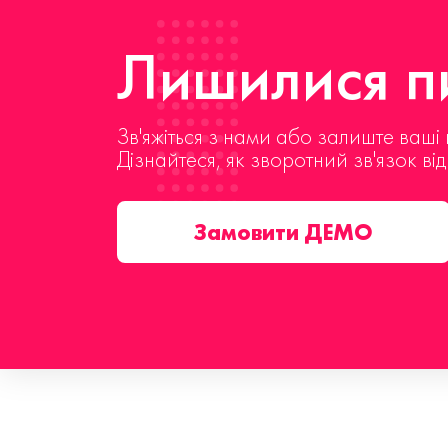
Лишилися пи
Зв'яжіться з нами або залиште ваші 
Дізнайтеся, як зворотний зв'язок ві
Замовити ДЕМО