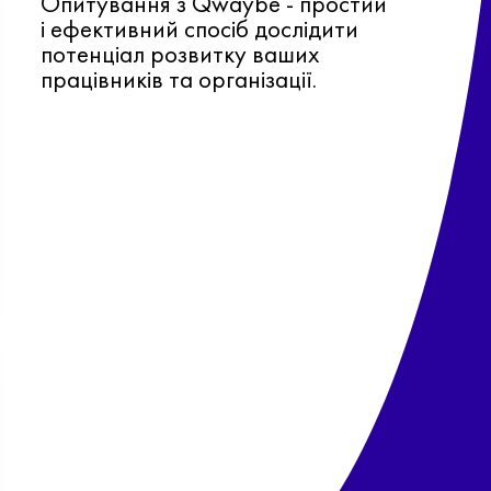
Опитування з Qwaybe - простий
і ефективний спосіб дослідити
потенціал розвитку ваших
працівників та організації.
Ф
о
в