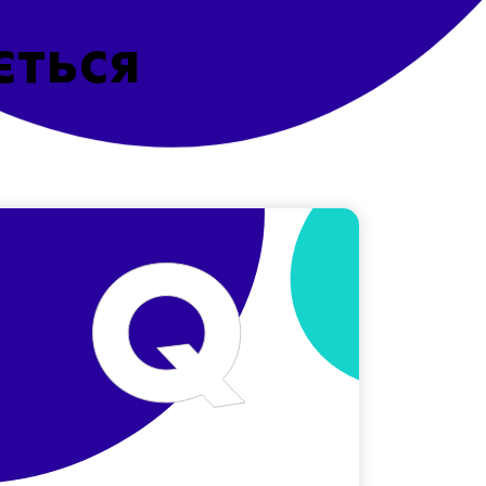
ється