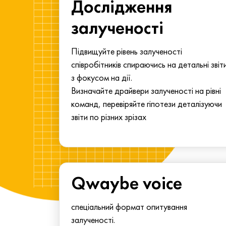
ма для
Дослідження
у
залученості
алу.
Підвищуйте рівень залученості
співробітників спираючись на детальні звіт
з фокусом на дії.
Визначайте драйвери залученості на рівні
команд, перевіряйте гіпотези деталізуючи
звіти по різних зрізах
Qwaybe voice
спеціальний формат опитування
залученості.