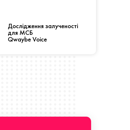
Рез
Дослідження залученості
про 
для МСБ
прац
Qwaybe Voice
Що 