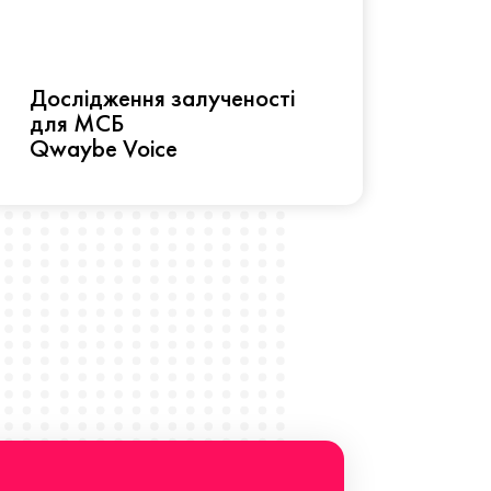
Рез
Дослідження залученості
про 
для МСБ
прац
Qwaybe Voice
Що 