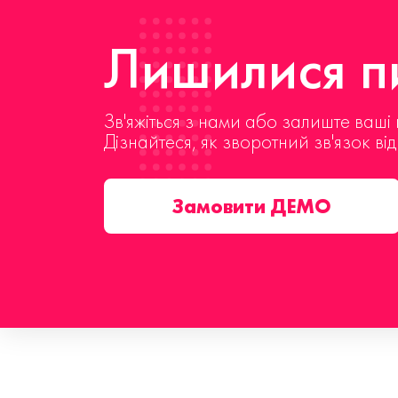
Лишилися пи
Зв'яжіться з нами або залиште ваші 
Дізнайтеся, як зворотний зв'язок ві
Замовити ДЕМО