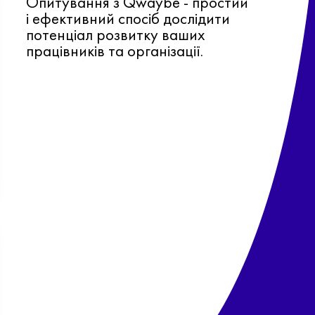
Опитування з Qwaybe - простий
і ефективний спосіб дослідити
потенціал розвитку ваших
працівників та організації.
Ф
о
в