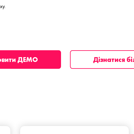
ху.
овити ДЕМО
Дізнатися б