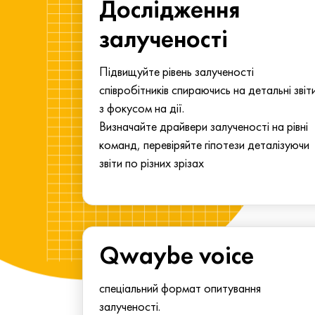
ма для
Дослідження
у
залученості
алу.
Підвищуйте рівень залученості
співробітників спираючись на детальні звіт
з фокусом на дії.
Визначайте драйвери залученості на рівні
команд, перевіряйте гіпотези деталізуючи
звіти по різних зрізах
Qwaybe voice
спеціальний формат опитування
залученості.