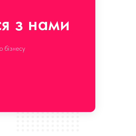
ся з нами
о бізнесу