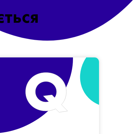
ється