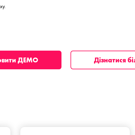
ху.
овити ДЕМО
Дізнатися б