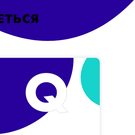
ється