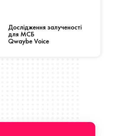
Рез
Дослідження залученості
про 
для МСБ
прац
Qwaybe Voice
Що 