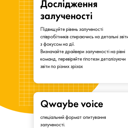
ма для
Дослідження
у
залученості
алу.
Підвищуйте рівень залученості
співробітників спираючись на детальні звіт
з фокусом на дії.
Визначайте драйвери залученості на рівні
команд, перевіряйте гіпотези деталізуючи
звіти по різних зрізах
Qwaybe voice
спеціальний формат опитування
залученості.