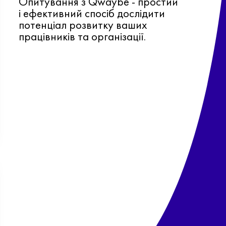
Опитування з Qwaybe - простий
і ефективний спосіб дослідити
потенціал розвитку ваших
працівників та організації.
Ф
о
в