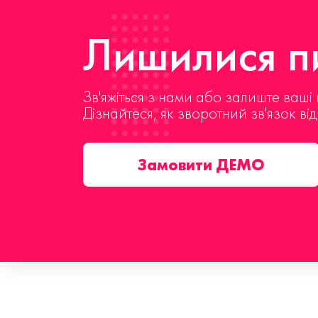
Лишилися пи
Зв'яжіться з нами або залиште ваші 
Дізнайтеся, як зворотний зв'язок ві
Замовити ДЕМО