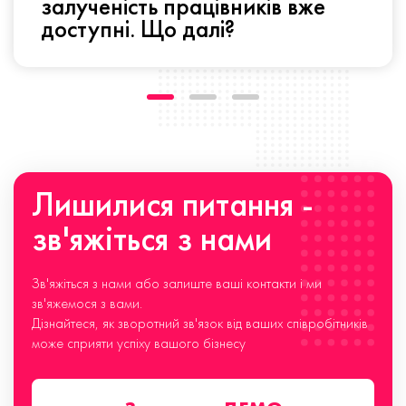
залученість працівників вже
доступні. Що далі?
Лишилися питання -
зв'яжіться з нами
Зв'яжіться з нами або залиште ваші контакти і ми
зв'яжемося з вами.
Дізнайтеся, як зворотний зв'язок від ваших співробітників
може сприяти успіху вашого бізнесу