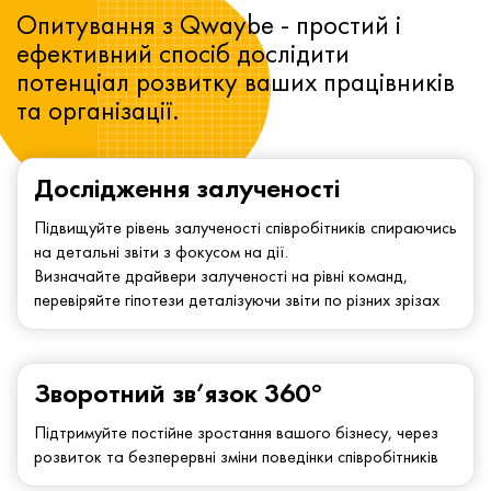
Опитування з Qwaybe - простий і
ефективний спосіб дослідити
потенціал розвитку ваших працівників
та організації.
Дослідження залученості
Підвищуйте рівень залученості співробітників спираючись
на детальні звіти з фокусом на дії.
Визначайте драйвери залученості на рівні команд,
перевіряйте гіпотези деталізуючи звіти по різних зрізах
Зворотний зв’язок 360°
Підтримуйте постійне зростання вашого бізнесу, через
розвиток та безперервні зміни поведінки співробітників