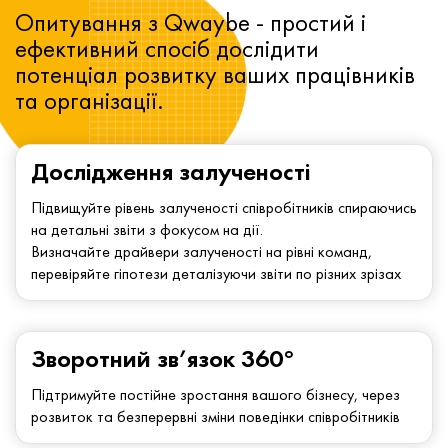
Опитування з Qwaybe - простий і
ефективний спосіб дослідити
потенціал розвитку ваших працівників
та організації.
Дослідження залученості
Підвищуйте рівень залученості співробітників спираючись
на детальні звіти з фокусом на дії.
Визначайте драйвери залученості на рівні команд,
перевіряйте гіпотези деталізуючи звіти по різних зрізах
Зворотний зв’язок 360°
Підтримуйте постійне зростання вашого бізнесу, через
розвиток та безперервні зміни поведінки співробітників