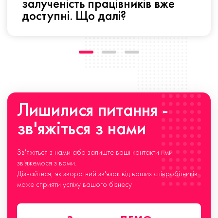
залученість працівників вже
доступні. Що далі?
Лишилися питання -
зв'яжіться з нами
Зв'яжіться з нами або залиште ваші контакти і ми
зв'яжемося з вами.
Дізнайтеся, як зворотний зв'язок від ваших співробітників
може сприяти успіху вашого бізнесу