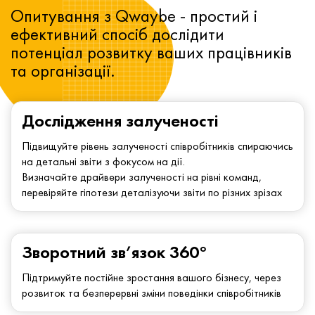
Опитування з Qwaybe - простий і
ефективний спосіб дослідити
потенціал розвитку ваших працівників
та організації.
Дослідження залученості
Підвищуйте рівень залученості співробітників спираючись
на детальні звіти з фокусом на дії.
Визначайте драйвери залученості на рівні команд,
перевіряйте гіпотези деталізуючи звіти по різних зрізах
Зворотний зв’язок 360°
Підтримуйте постійне зростання вашого бізнесу, через
розвиток та безперервні зміни поведінки співробітників