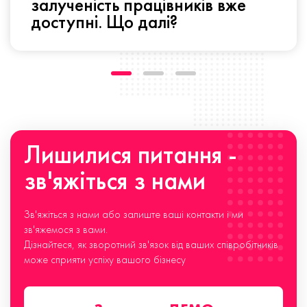
залученість працівників вже
доступні. Що далі?
Лишилися питання -
зв'яжіться з нами
Зв'яжіться з нами або залиште ваші контакти і ми
зв'яжемося з вами.
Дізнайтеся, як зворотний зв'язок від ваших співробітників
може сприяти успіху вашого бізнесу