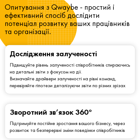
Опитування з Qwaybe - простий і
ефективний спосіб дослідити
потенціал розвитку ваших працівників
та організації.
Дослідження залученості
Підвищуйте рівень залученості співробітників спираючись
на детальні звіти з фокусом на дії.
Визначайте драйвери залученості на рівні команд,
перевіряйте гіпотези деталізуючи звіти по різних зрізах
Зворотний зв’язок 360°
Підтримуйте постійне зростання вашого бізнесу, через
розвиток та безперервні зміни поведінки співробітників