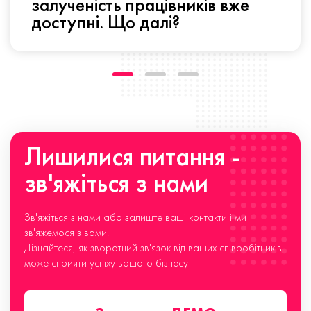
залученість працівників вже
доступні. Що далі?
Лишилися питання -
зв'яжіться з нами
Зв'яжіться з нами або залиште ваші контакти і ми
зв'яжемося з вами.
Дізнайтеся, як зворотний зв'язок від ваших співробітників
може сприяти успіху вашого бізнесу