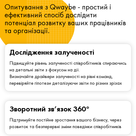
Опитування з Qwaybe - простий і
ефективний спосіб дослідити
потенціал розвитку ваших працівників
та організації.
Дослідження залученості
Підвищуйте рівень залученості співробітників спираючись
на детальні звіти з фокусом на дії.
Визначайте драйвери залученості на рівні команд,
перевіряйте гіпотези деталізуючи звіти по різних зрізах
Зворотний зв’язок 360°
Підтримуйте постійне зростання вашого бізнесу, через
розвиток та безперервні зміни поведінки співробітників