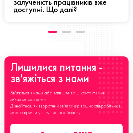
залученість працівників вже
доступні. Що далі?
Лишилися питання -
зв'яжіться з нами
Зв'яжіться з нами або залиште ваші контакти і ми
зв'яжемося з вами.
Дізнайтеся, як зворотний зв'язок від ваших співробітників
може сприяти успіху вашого бізнесу