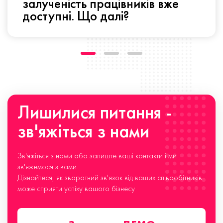
залученість працівників вже
доступні. Що далі?
Лишилися питання -
зв'яжіться з нами
Зв'яжіться з нами або залиште ваші контакти і ми
зв'яжемося з вами.
Дізнайтеся, як зворотний зв'язок від ваших співробітників
може сприяти успіху вашого бізнесу