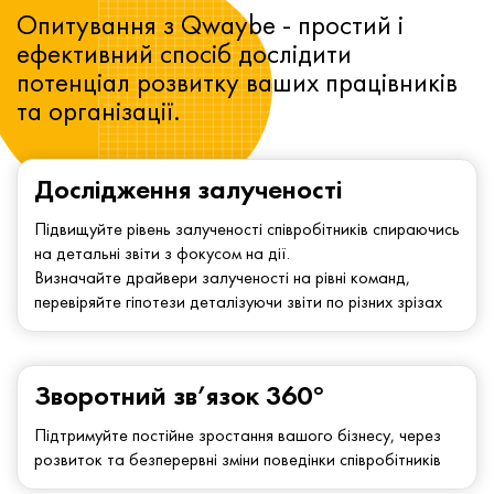
Опитування з Qwaybe - простий і
ефективний спосіб дослідити
потенціал розвитку ваших працівників
та організації.
Дослідження залученості
Підвищуйте рівень залученості співробітників спираючись
на детальні звіти з фокусом на дії.
Визначайте драйвери залученості на рівні команд,
перевіряйте гіпотези деталізуючи звіти по різних зрізах
Зворотний зв’язок 360°
Підтримуйте постійне зростання вашого бізнесу, через
розвиток та безперервні зміни поведінки співробітників