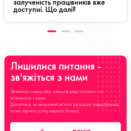
залученість працівників вже
доступні. Що далі?
Лишилися питання -
зв'яжіться з нами
Зв'яжіться з нами або залиште ваші контакти і ми
зв'яжемося з вами.
Дізнайтеся, як зворотний зв'язок від ваших співробітників
може сприяти успіху вашого бізнесу