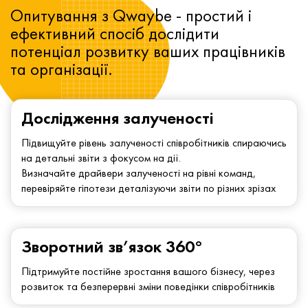
Опитування з Qwaybe - простий і
ефективний спосіб дослідити
потенціал розвитку ваших працівників
та організації.
Дослідження залученості
Підвищуйте рівень залученості співробітників спираючись
на детальні звіти з фокусом на дії.
Визначайте драйвери залученості на рівні команд,
перевіряйте гіпотези деталізуючи звіти по різних зрізах
Зворотний зв’язок 360°
Підтримуйте постійне зростання вашого бізнесу, через
розвиток та безперервні зміни поведінки співробітників