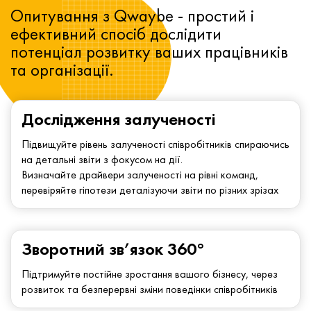
Опитування з Qwaybe - простий і
ефективний спосіб дослідити
потенціал розвитку ваших працівників
та організації.
Дослідження залученості
Підвищуйте рівень залученості співробітників спираючись
на детальні звіти з фокусом на дії.
Визначайте драйвери залученості на рівні команд,
перевіряйте гіпотези деталізуючи звіти по різних зрізах
Зворотний зв’язок 360°
Підтримуйте постійне зростання вашого бізнесу, через
розвиток та безперервні зміни поведінки співробітників