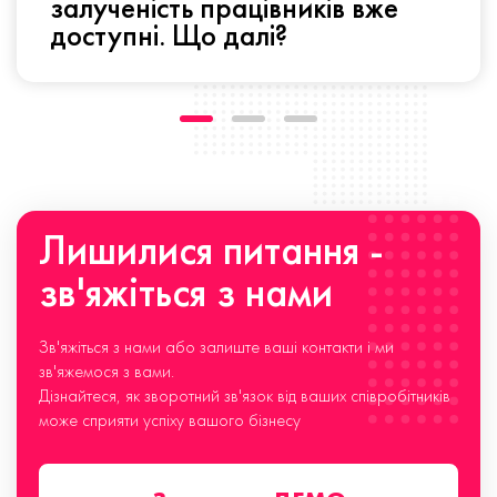
залученість працівників вже
доступні. Що далі?
Лишилися питання -
зв'яжіться з нами
Зв'яжіться з нами або залиште ваші контакти і ми
зв'яжемося з вами.
Дізнайтеся, як зворотний зв'язок від ваших співробітників
може сприяти успіху вашого бізнесу